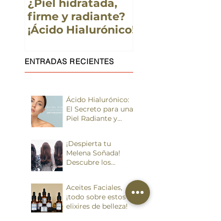
¿Piel hidratada,
¿Pre-
firme y radiante?
adolescentes?
¡Ácido Hialurónico!
truco para lim
su piel a
profundidad, fá
ENTRADAS RECIENTES
y divertido
Ácido Hialurónico:
El Secreto para una
Piel Radiante y
Juvenil
¡Despierta tu
Melena Soñada!
Descubre los
Secretos del
Cuidado del Pelo
Aceites Faciales,