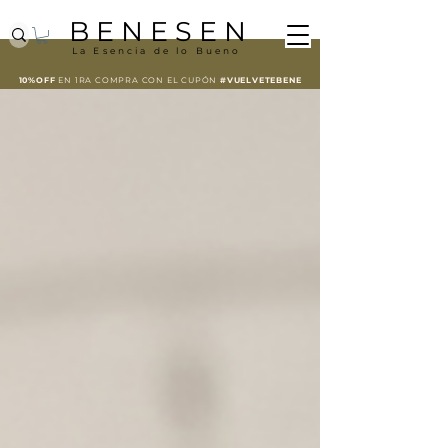
B E N E S E N
La Esencia de lo Bueno
10%OFF
EN 1RA COMPRA CON EL
CUPÓN
#VUELVETEBENE