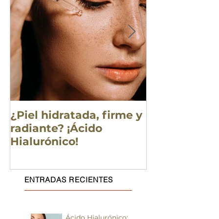
¿Piel hidratada, firme y
¿Pre-adoles
radiante? ¡Ácido
truco para l
Hialurónico!
piel a profun
y divertido
ENTRADAS RECIENTES
Ácido Hialurónico: