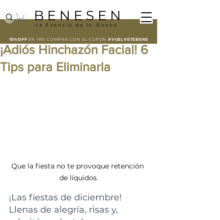
B E N E S E N
La Esencia de lo Bueno
10%OFF
EN 1RA COMPRA CON EL
CUPÓN
#VUELVETEBENE
¡Adiós Hinchazón Facial! 6
Tips para Eliminarla
Que la fiesta no te provoque retención 
de líquidos.
¡Las fiestas de diciembre! 
Llenas de alegría, risas y, 