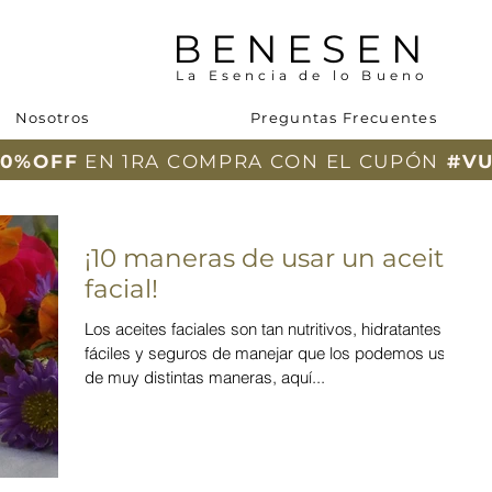
B E N E S E N
La Esencia de lo Bueno
Nosotros
Preguntas Frecuentes
10%OFF
EN 1RA COMPRA CON EL
CUPÓN
#VU
¡10 maneras de usar un aceite
facial!
Los aceites faciales son tan nutritivos, hidratantes y
fáciles y seguros de manejar que los podemos usar
de muy distintas maneras, aquí...