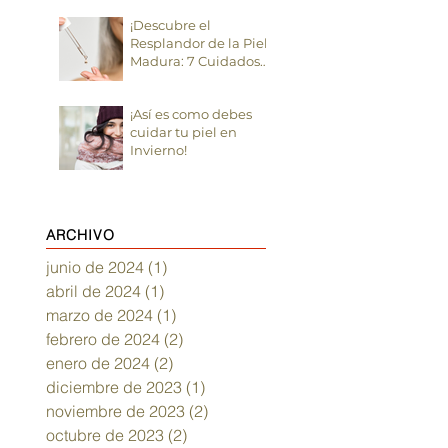
¡Descubre el
Resplandor de la Piel
Madura: 7 Cuidados
Esenciales!
¡Así es como debes
cuidar tu piel en
Invierno!
ARCHIVO
junio de 2024
(1)
1 entrada
abril de 2024
(1)
1 entrada
marzo de 2024
(1)
1 entrada
febrero de 2024
(2)
2 entradas
enero de 2024
(2)
2 entradas
diciembre de 2023
(1)
1 entrada
noviembre de 2023
(2)
2 entradas
octubre de 2023
(2)
2 entradas