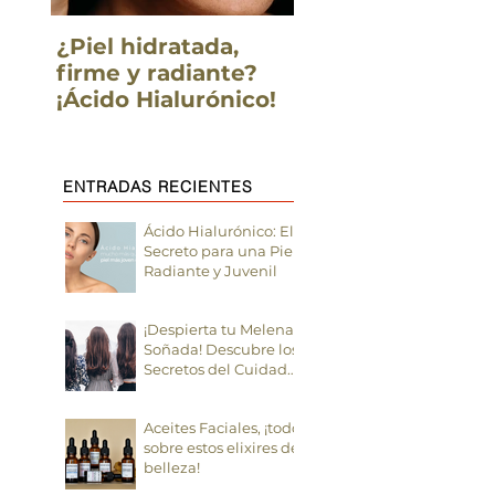
¿Piel hidratada,
¿Pre-adolescent
firme y radiante?
Un truco para
¡Ácido Hialurónico!
limpiar su piel a
profundidad, fáci
divertido
ENTRADAS RECIENTES
Ácido Hialurónico: El
Secreto para una Piel
Radiante y Juvenil
¡Despierta tu Melena
Soñada! Descubre los
Secretos del Cuidado
del Pelo
Aceites Faciales, ¡todo
sobre estos elixires de
belleza!