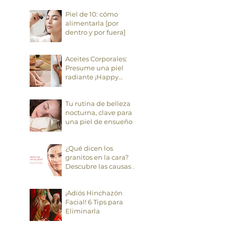
Piel de 10: cómo
alimentarla [por
dentro y por fuera]
Aceites Corporales:
Presume una piel
radiante ¡Happy
Valentine´s!
Tu rutina de belleza
nocturna, clave para
una piel de ensueño
¿Qué dicen los
granitos en la cara?
Descubre las causas y
algunas soluciones
¡Adiós Hinchazón
Facial! 6 Tips para
Eliminarla