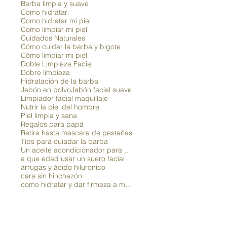
Barba limpia y suave
Como hidratar
Como hidratar mi piel
Como limpiar mi piel
Cuidados Naturales
Cómo cuidar la barba y bigote
Cómo limpiar mi piel
Doble Limpieza Facial
Dobre limpieza
Hidratación de la barba
Jabón en polvo
Jabón facial suave
Limpiador facial maquillaje
Nutrir la piel del hombre
Piel limpia y sana
Regalos para papá
Retira hasta mascara de pestañas
Tips para cuiadar la barba
Un aceite acondicionador para la barba
a que edad usar un suero facial
arrugas y ácido hiluronico
cara sin hinchazón
como hidratar y dar firmeza a mi piel con ácido hialuronico