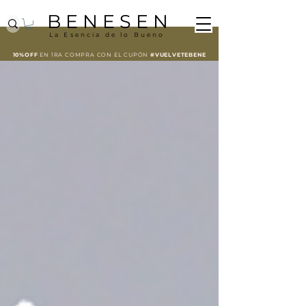
B E N E S E N
La Esencia de lo Bueno
10%OFF
EN 1RA COMPRA CON EL
CUPÓN
#VUELVETEBENE